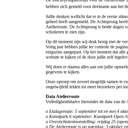
hebben zich gemeld voor deelname aan het t
Jullie denken wellicht dat er in de eerste ali
geheel heeft aangemeld. De Achtsprong heeft 
Atelierroute. De Achtsprong is beide dagen va
scholieren te zien zijn.
Op dit moment zijn wij druk bezig met de ve
Vorig jaar hebben jullie ter controle de pagi
enigszins aangepast. Op het moment dat alle 
website te kijken of de door jullie zelf inge
Wij doen er daarna alles aan om jullie opmerk
gegevens te kijken.
Onze oproep om zoveel mogelijk samen te expo
ongetwijfeld leiden tot meer bezoekers per lo
Data Atelierroute
Volledigheidshalve hieronder de data van de A
o Etalageroute: 5 september tot en met 4 okt
o Kunstpark 6 september: Kunstpark Open Ai
o Overzichtstentoonstelling: vrijdag 25 (open
o De Atelierroute is op zaterdag: 3 oktober e