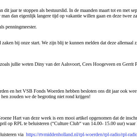
 dit jaar te stoppen als bestuurslid. In de maanden maart tot en met s
ar man dan eigenlijk langere tijd op vakantie willen gaan en deze twee
als penningmeester.
zaken bij onze start. We zijn blij te kunnen melden dat deze allemaal zi
 zoals jullie weten Diny van der Aalsvoort, Cees Hoogeveen en Gerrit P
rden en het VSB Fonds Woerden hebben besloten ons dit jaar ook weer 
r hen zouden we de begroting niet rond krijgen!
roene Hart van deze week is een mooi artikel opgenomen dat de inschri
 april op RPL te beluisteren (“Culture Club“ van 14.00- 15.00 uur) waar
luisteren via
https://rtvmiddenholland.nl/rpl-woerden/rpl-radio/rpl-radi