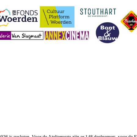
2026 is gesloten. Voor de Atelierroute zijn er 148 deelnemers, voor de