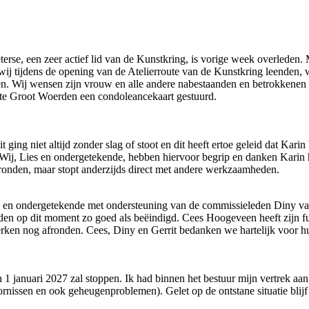
terse, een zeer actief lid van de Kunstkring, is vorige week overleden. M
die wij tijdens de opening van de Atelierroute van de Kunstkring leend
n. Wij wensen zijn vrouw en alle andere nabestaanden en betrokkenen ve
oute Groot Woerden een condoleancekaart gestuurd.
 ging niet altijd zonder slag of stoot en dit heeft ertoe geleid dat Karin
ij, Lies en ondergetekende, hebben hiervoor begrip en danken Karin ha
ronden, maar stopt anderzijds direct met andere werkzaamheden.
s en ondergetekende met ondersteuning van de commissieleden Diny van
 op dit moment zo goed als beëindigd. Cees Hoogeveen heeft zijn fu
rken nog afronden. Cees, Diny en Gerrit bedanken we hartelijk voor hu
van 1 januari 2027 zal stoppen. Ik had binnen het bestuur mijn vertrek
issen en ook geheugenproblemen). Gelet op de ontstane situatie blijf 