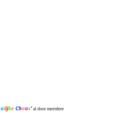
r
o
l
ij
k
e
Ch
a
o
s
’
al door meerdere