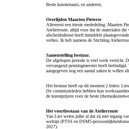
Beste kunstenaars, en anderen,
Overlijden Maarten Pieterse
Allereerst een trieste mededeling. Maarten Pie
Atelierroute, altijd voor dat de materialen 
afscheidsdienst heeft inmiddels plaatsgevonde
verlies. Ik heb namens de Stichting Atelierr
Samenstelling bestuur.
De afgelopen periode is veel werk verricht. Dit
vervangend penningmeester heeft beëindigd. W
aangegeven nog een aantal zaken te willen af
Het bestuur heeft op dit moment 2 leden: Lie
De commissieleden hebben hun werkzaamheden
de kunstprijzen voor de beste (thema)kunstwe
Het voortbestaan van de Atelierroute
Van Lies weten jullie al dat zij met ingang 
welzijn (PTSS en DSM5-persoonlijkheidsstoorn
2027).