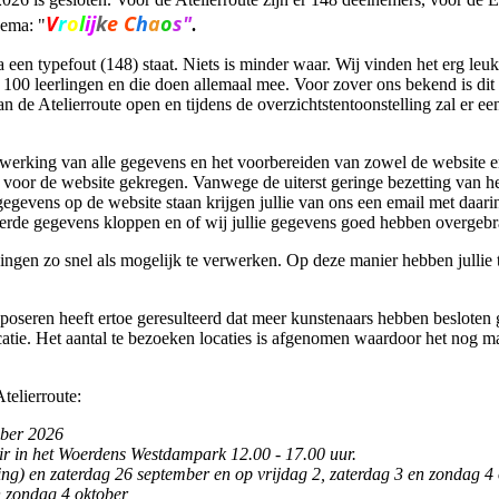
V
r
o
l
ij
k
e
C
h
a
o
s"
hema: "
.
nea een typefout (148) staat. Niets is minder waar. Wij vinden het erg le
100 leerlingen en die doen allemaal mee. Voor zover ons bekend is di
n de Atelierroute open en tijdens de overzichtstentoonstelling zal er 
rwerking van alle gegevens en het voorbereiden van zowel de website e
na voor de website gekregen. Vanwege de uiterst geringe bezetting van 
gegevens op de website staan krijgen jullie van ons een email met daa
leverde gegevens kloppen en of wij jullie gegevens goed hebben overgebr
ingen zo snel als mogelijk te verwerken. Op deze manier hebben jullie 
seren heeft ertoe geresulteerd dat meer kunstenaars hebben besloten g
catie. Het aantal te bezoeken locaties is afgenomen waardoor het nog ma
telierroute:
ober 2026
r in het Woerdens Westdampark 12.00 - 17.00 uur.
ing) en zaterdag 26 september en op vrijdag 2, zaterdag 3 en zondag 4 
n zondag 4 oktober