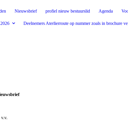
rden
Nieuwsbrief
profiel nieuw bestuurslid
Agenda
Voo
 2026
Deelnemers Aterlierroute op nummer zoals in brochure v
sbrief
n, 3 juli 
v.v.