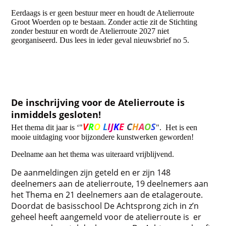
Eerdaags is er geen bestuur meer en houdt de Atelierroute
Groot Woerden op te bestaan. Zonder actie zit de Stichting
zonder bestuur en wordt de Atelierroute 2027 niet
georganiseerd. Dus lees in ieder geval nieuwsbrief no 5.
De inschrijving voor de Atelierroute is
inmiddels gesloten!
V
R
O
L
IJ
K
E
C
H
A
O
S
Het thema dit jaar is ‘"
". Het is een
mooie uitdaging voor bijzondere kunstwerken geworden!
Deelname aan het thema was uiteraard vrijblijvend.
De aanmeldingen zijn geteld en e
r zijn 148
deelnemers aan de atelierroute, 19 deelnemers aan
het Thema en 21 deelnemers aan de etalageroute.
Doordat de basisschool De Achtsprong zich in z’n
geheel heeft aangemeld voor de atelierroute is er